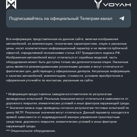
Подписывайтесь на официальный Телеграм-канал
Вся информация, представленная на данном сайте, включая изображения
автомобилей, их комплектации, технические характеристики, опции и указанные
цены, носит исключительно информационный характер и не является публичной
офертой, определяемой положениями статьи 437 Гражданского кодекса РФ.
Изображения автомобилей могут отличаться от серийных моделей, часть
оборудования может быть доступна только как дополнительная опция. Указанные
цены являются рекомендованными розничными ценами и могут отличаться от
фактических цен, действующих у официальных дилеров. Актуальную информацию
о наличии автомобилей, комплектациях, стоимости, условиях приобретения и
оформления уточняйте по контактам, указанным на сайте.
* Информация предоставлена заводом-изготовителем по результатам
проведенных испытаний. Реальные показания могут отличаться в зависимости от
дорожного покрытия, климатических условий и иных факторов окружающей среды.
** Значения запаса хода приведены согласно результатам тестовых испытаний по
циклу WLTP. Реальные значения могут отличаться. Данный параметр находится в
прямой зависимости от индивидуальной манеры управления транспортным
средством, дорожного покрытия, климатических условий и иных факторов
окружающей среды.
*** Опциональное оборудование.