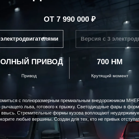
ОТ 7 990 000 ₽
 электродвигателями
Версия с 3 электро
ПОЛНЫЙ ПРИВОД
700 НМ
Привод
Крутящий момент
омиться с полноразмерным премиальным внедорожником MHER
 рычащего льва, готового к прыжку. Светодиодные фары в форм
 ввысь. Стремительные формы кузова воплощают неудержимую 
корите любые вершины. Создан для тех, кто не привык отступа