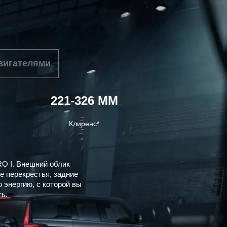
двигателями
221-326 ММ
Клиренс*
O I. Внешний облик
е перекрестья, задние
энергию, с которой вы
ть.