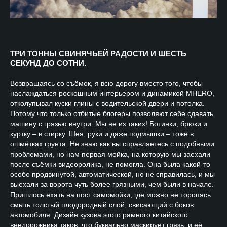
ТРИ ТОННЫ СВИНЯЧЬЕЙ РАДОСТИ И ШЕСТЬ
СЕКУНД ДО СОТНИ.
Возвращаясь со съёмок, я всю дорогу вместо того, чтобы
наслаждаться роскошным интерьером и динамикой MHERO,
отколупывал куски глины с водительской двери и потолка.
Потому что только отбитые блогеры позволяют себе сдавать
машину с грязью внутри. Мы не из таких! Ботинки, брюки и
куртку – в стирку. Шея, руки и даже подмышки – тоже в
ошмётках грунта. Не знаю как вы справляетесь с подобными
проблемами, но нам первая мойка, на которую мы заехали
после съёмки видеоролика, не помогла. Она была какой-то
особо продвинутой, автоматической, но не справилась, и мы
выехали за ворота чуть более грязными, чем были в начале.
Пришлось ехать на пост самомойки, где можно не торопясь
смыть толстый плодородный слой, свисающий с боков
автомобиля. Дизайн кузова этого рамного китайского
внедорожника таков, что буквально маскирует грязь, и её