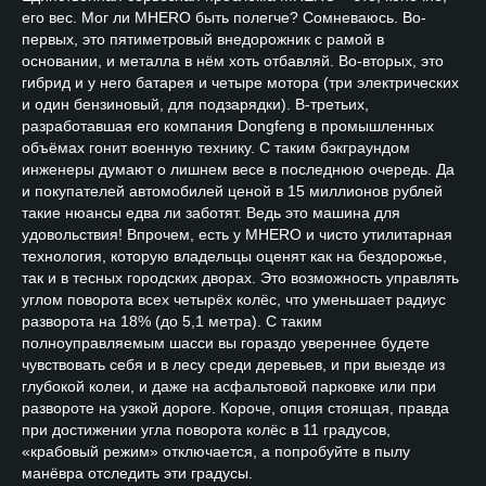
его вес. Мог ли MHERO быть полегче? Сомневаюсь. Во-
первых, это пятиметровый внедорожник с рамой в
основании, и металла в нём хоть отбавляй. Во-вторых, это
гибрид и у него батарея и четыре мотора (три электрических
и один бензиновый, для подзарядки). В-третьих,
разработавшая его компания Dongfeng в промышленных
объёмах гонит военную технику. С таким бэкграундом
инженеры думают о лишнем весе в последнюю очередь. Да
и покупателей автомобилей ценой в 15 миллионов рублей
такие нюансы едва ли заботят. Ведь это машина для
удовольствия! Впрочем, есть у MHERO и чисто утилитарная
технология, которую владельцы оценят как на бездорожье,
так и в тесных городских дворах. Это возможность управлять
углом поворота всех четырёх колёс, что уменьшает радиус
разворота на 18% (до 5,1 метра). С таким
полноуправляемым шасси вы гораздо увереннее будете
чувствовать себя и в лесу среди деревьев, и при выезде из
глубокой колеи, и даже на асфальтовой парковке или при
развороте на узкой дороге. Короче, опция стоящая, правда
при достижении угла поворота колёс в 11 градусов,
«крабовый режим» отключается, а попробуйте в пылу
манёвра отследить эти градусы.