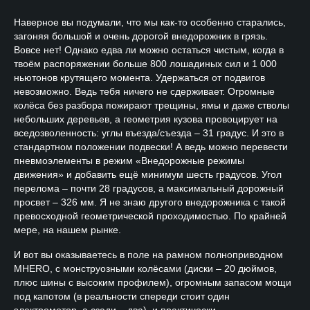
Наверное вы подумали, что мы как-то особенно старались,
загоняя большой и очень дорогой внедорожник в грязь.
Вовсе нет! Однако едва ли можно остаться чистым, когда в
твоём распоряжении больше 800 лошадиных сил и 1 000
ньютонов крутящего момента. Удержаться от подвигов
невозможно. Ведь тебя ничего не сдерживает. Огромные
колёса без разбора пожирают трещины, ямы и даже стволы
небольших деревьев, а геометрия кузова провоцирует на
вседозволенность: углы въезда/съезда – 31 градус. И это в
стандартном положении подвески! А ведь можно перевести
пневмоэлементы в режим «Внедорожные режимы
движения» и добавить ещё минимум шесть градусов. Угол
перелома – почти 28 градусов, а максимальный дорожный
просвет – 326 мм. Я не знаю другого внедорожника с такой
превосходной геометрической проходимостью. По крайней
мере, на нашем рынке.
И вот вы оказываетесь в поле на рамном полноприводном
MHERO, с монструозными колёсами (диски – 20 дюймов,
плюс шины с высоким профилем), огромным запасом мощи
под капотом (в реальности спереди стоит один